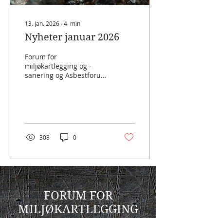
13. jan. 2026
∙
4
min
Nyheter januar 2026
Forum for
miljøkartlegging og -
sanering og Asbestforum
starter 2026 med et høyt
aktivitetsnivå. Det er mye
som skjer i bransjen og vi
har også flere
arrangementer som vi
ønsker å invitere til.
308
0
FORUM FOR
MILJØKARTLEGGING