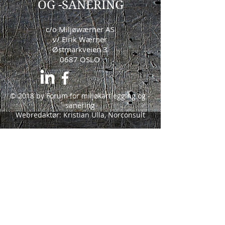
OG -SANERING
c/o Miljøwærner AS
v/ Eirik Wærner
Østmarkveien 3
0687 OSLO
© 2018 by Forum for miljøkartlegging og -
sanering
Webredaktør: Kristian Ulla, Norconsult