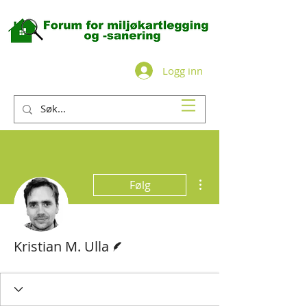
Logg inn
Flere handlinger
Følg
Forfatter
Kristian M. Ulla