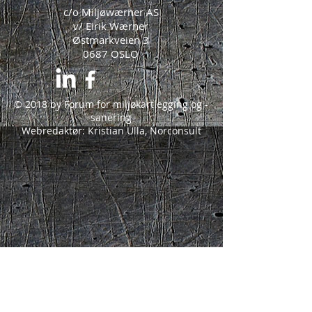
c/o Miljøwærner AS
v/ Eirik Wærner
Østmarkveien 3
0687 OSLO
© 2018 by Forum for miljøkartlegging og -
sanering
Webredaktør: Kristian Ulla, Norconsult