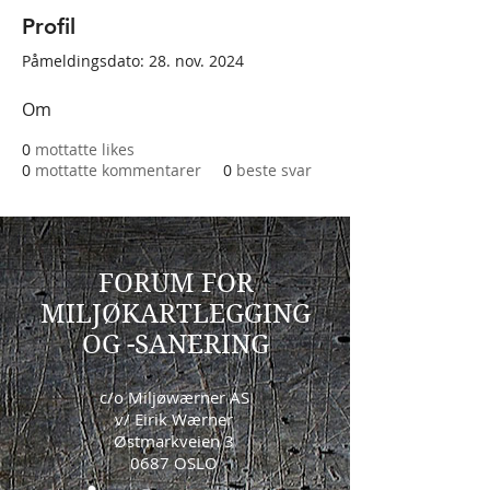
Profil
Påmeldingsdato: 28. nov. 2024
Om
0
mottatte likes
0
mottatte kommentarer
0
beste svar
FORUM FOR
MILJØKARTLEGGING
OG -SANERING
c/o Miljøwærner AS
v/ Eirik Wærner
Østmarkveien 3
0687 OSLO