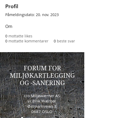
Profil
Påmeldingsdato: 20. nov. 2023
Om
0
mottatte likes
0
mottatte kommentarer
0
beste svar
FORUM FOR
MILJØKARTLEGGING
OG -SANERING
c/o Miljøwærner AS
v/ Eirik Wærner
Østmarkveien 3
0687 OSLO