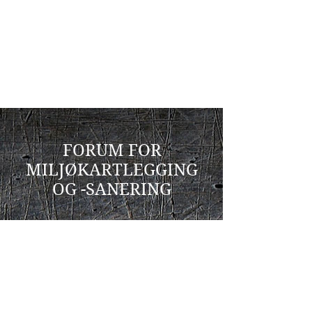
FORUM FOR
MILJØKARTLEGGING
OG -SANERING
c/o Miljøwærner AS
v/ Eirik Wærner
Østmarkveien 3
0687 OSLO