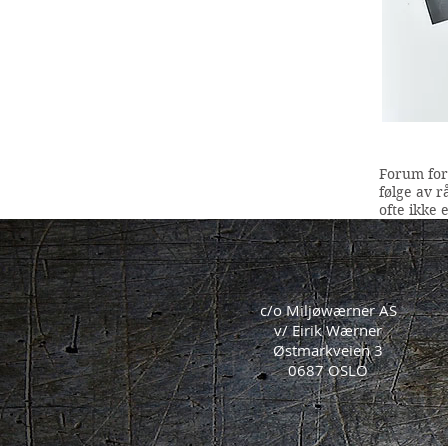
Forum for 
følge av 
ofte ikke 
c/o Miljøwærner AS
v/ Eirik Wærner
Østmarkveien 3
0687 OSLO