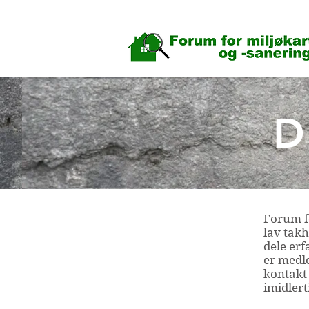
D
Forum f
lav takh
dele erf
er medle
kontakt
imidlert