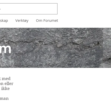
skap
Verktøy
Om Forumet
um
k med
n eller
 ikke
r man