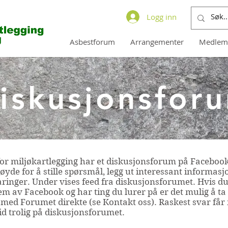
Logg inn
Asbestforum
Arrangementer
Medlem
iskusjonsfor
or miljøkartlegging har et diskusjonsforum på Faceboo
øyde for å stille spørsmål, legg ut interessant informasjo
aringer. Under vises feed fra diskusjonsforumet. Hvis du
m av Facebook og har ting du lurer på er det mulig å ta
 med Forumet direkte (se Kontakt oss). Raskest svar få
id trolig på diskusjonsforumet.