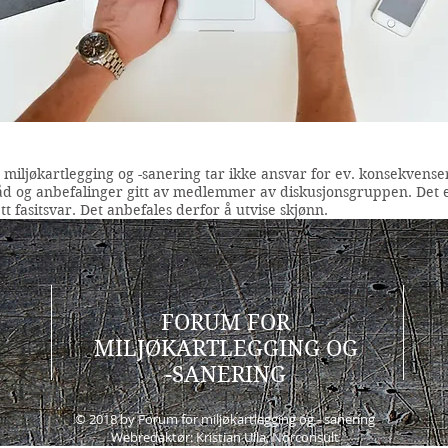
miljøkartlegging og -sanering tar ikke ansvar for ev. konsekvens
råd og anbefalinger gitt av medlemmer av diskusjonsgruppen. Det 
ett fasitsvar. Det anbefales derfor å utvise skjønn.
FORUM FOR
MILJØKARTLEGGING OG
-SANERING
© 2018 by Forum for miljøkartlegging og - sanering
Webredaktør: Kristian Ulla, Norconsult