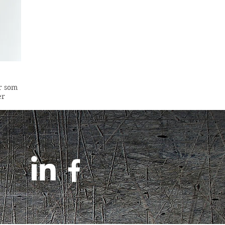
er som
er