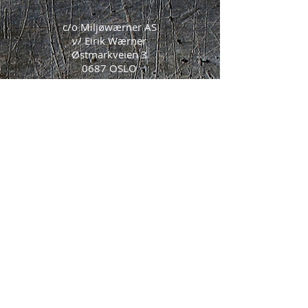
c/o Miljøwærner AS
v/ Eirik Wærner
Østmarkveien 3
0687 OSLO
© 2018 by Forum for miljøkartlegging og -
sanering
Webredaktør: Kristian Ulla, Norconsult