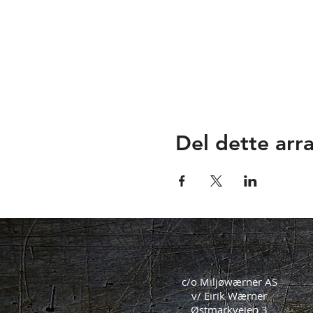
Del dette ar
c/o Miljøwærner AS
v/ Eirik Wærner
Østmarkveien 3