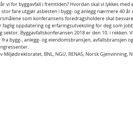
r vi for byggavfall i fremtiden? Hvordan skal vi lykkes med
stor fare utgjør asbesten i bygg- og anlegg nærmere 40 år e
r faglig oppdatering og erfaringsutveksling for deg som job
tlig sektor. Byggavfallskonferansen 2018 er den 10. i rekken. 
r fra bygg-, anlegg- og eiendomsbransjen, avfallsbransjen o
 Miljødirektoratet, BNL, NGU, RENAS, Norsk Gjenvinning, N