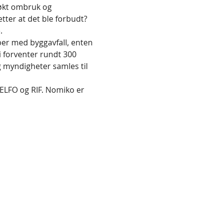
 økt ombruk og 
tter at det ble forbudt? 
ber med byggavfall, enten 
Vi forventer rundt 300 
g myndigheter samles til 
ELFO og RIF. Nomiko er 