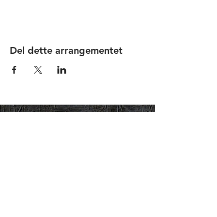
Del dette arrangementet
FORUM FOR
MILJØKARTLEGGING
OG -SANERING
c/o Miljøwærner AS
v/ Eirik Wærner
Østmarkveien 3
0687 OSLO