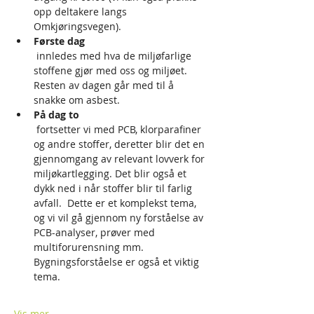
opp deltakere langs 
Omkjøringsvegen).
Første dag
 innledes med hva de miljøfarlige 
stoffene gjør med oss og miljøet.  
Resten av dagen går med til å 
snakke om asbest.
På dag to
 fortsetter vi med PCB, klorparafiner 
og andre stoffer, deretter blir det en 
gjennomgang av relevant lovverk for 
miljøkartlegging. Det blir også et 
dykk ned i når stoffer blir til farlig 
avfall.  Dette er et komplekst tema, 
og vi vil gå gjennom ny forståelse av 
PCB-analyser, prøver med 
multiforurensning mm. 
Bygningsforståelse er også et viktig 
tema.
Vis mer