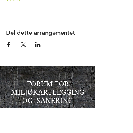
Del dette arrangementet
FORUM FOR
MILJØKARTLEGGING
OG -SANERING
c/o Miljøwærner AS
v/ Eirik Wærner
Østmarkveien 3
0687 OSLO