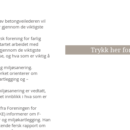
Deltakelse på kun å
Det serveres lunsj 
v betongveilederen vil
går gjennom de viktigste
Deltakeravgift for fa
etterkant.
sk forening for farlig
tartet arbeidet med
Trykk her fo
 gjennom de viktigste
, og hva som er viktig å
g miljøsanering.
rket orienterer om
artlegging og –
ljøsanering er vedtatt,
 et innblikk i hva som er
 fra Foreningen for
VKE) informerer om F-
 og miljøkartlegging. Han
kende fersk rapport om