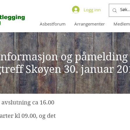
Logg inn
Asbestforum
Arrangementer
Medlem
Informasjon og påmelding
treff Skøyen 30. januar 20
 avslutning ca 16.00
Praktiske o
rter kl 09.00, og det
Deltakeravgift: 200
medlemsvirksomhe
betaler 3000,-