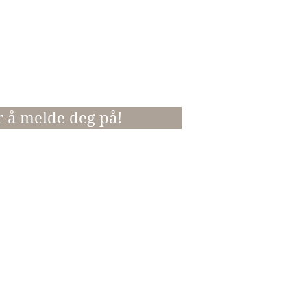
rsmøtet er gratis.
ca kl. 11.00.
gtreffet blir fakturert i
r å melde deg på!