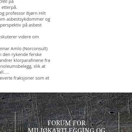
COWI på
 etterpå.
og professor Bjørn Hilt
er om asbestsykdommer og
 perspektiv på asbest
diskuterer videre om
teinar Amlo (Norconsult)
 den rykende ferske
andrer klorparafinene fra
inoleumsbelegg, slik at
ll…..
leverte fraksjoner som et
FORUM FOR
MILJØKARTLEGGING OG