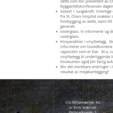
dette som blir presentert av 
Byggavfallskonferansen dagen
Asbest + lungekreft. Overlege 
fra St. Olavs hospital snakk
forebygging av dette, samt litt
generelt.
Isolerglass. Vi informerer og 
isolerglass.
Klorparafiner i vinylbelegg. S
informerer om hovedfunnene i
rapporten som er klar. Bl.a. v
vinylbelegg til underliggende l
linoleumen også blir farlig avfa
Blir det merkbare endringer i 
resultat av miljøkartlegging?
c/o Miljøwærner AS
v/ Eirik Wærner
Østmarkveien 3