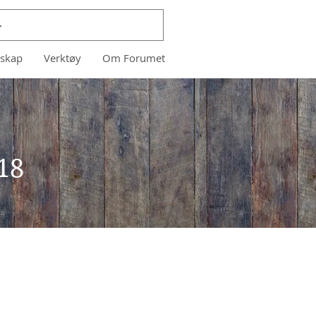
skap
Verktøy
Om Forumet
18
pplysninger
0,- pr person i
ter. Ikke-medlemmer