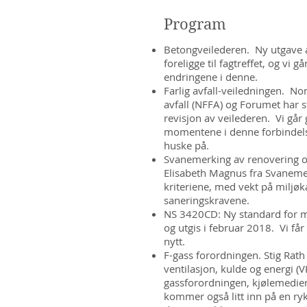
Program
Betongveilederen. Ny utgave a
foreligge til fagtreffet, og vi 
endringene i denne.
Farlig avfall-veiledningen. Nor
avfall (NFFA) og Forumet har s
revisjon av veilederen. Vi går
momentene i denne forbindelse
huske på.
Svanemerking av renovering o
Elisabeth Magnus fra Svaneme
kriteriene, med vekt på miljøk
saneringskravene.
NS 3420CD: Ny standard for mi
og utgis i februar 2018. Vi får
nytt.
F-gass forordningen. Stig Rath
ventilasjon, kulde og energi (
gassforordningen, kjølemedier
kommer også litt inn på en ry