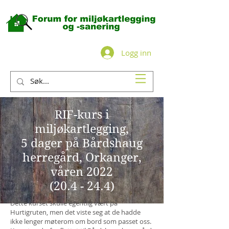
Logg inn
RIF-kurs i
miljøkartlegging,
5 dager på Bårdshaug
herregård, Orkanger,
våren 2022
(20.4 - 24.4)
Dette kurset skulle egentlig vært på
Hurtigruten, men det viste seg at de hadde
ikke lenger møterom om bord som passet oss.