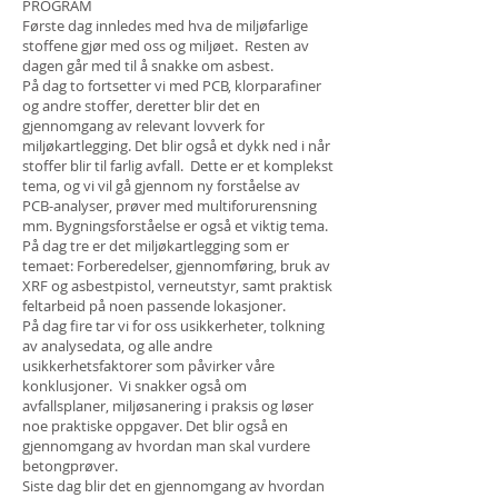
PROGRAM
Første dag innledes med hva de miljøfarlige
stoffene gjør med oss og miljøet. Resten av
dagen går med til å snakke om asbest.
På dag to fortsetter vi med PCB, klorparafiner
og andre stoffer, deretter blir det en
gjennomgang av relevant lovverk for
miljøkartlegging. Det blir også et dykk ned i når
stoffer blir til farlig avfall. Dette er et komplekst
tema, og vi vil gå gjennom ny forståelse av
PCB-analyser, prøver med multiforurensning
mm. Bygningsforståelse er også et viktig tema.
På dag tre er det miljøkartlegging som er
temaet: Forberedelser, gjennomføring, bruk av
XRF og asbestpistol, verneutstyr, samt praktisk
feltarbeid på noen passende lokasjoner.
På dag fire tar vi for oss usikkerheter, tolkning
av analysedata, og alle andre
usikkerhetsfaktorer som påvirker våre
konklusjoner. Vi snakker også om
avfallsplaner, miljøsanering i praksis og løser
noe praktiske oppgaver. Det blir også en
gjennomgang av hvordan man skal vurdere
betongprøver.
Siste dag blir det en gjennomgang av hvordan