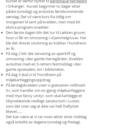
Kurset er derfor flyttet til
Bårdshaug herregård
i Orkanger. Kurset begynner to dager etter
påske (onsdag) og avsluttes førstkommende
søndag, Det vil være kurs fra tidlig om
morgenen til sent på kvelden, men med litt
ekstra program-snadder:
Den første dagen blir det tur til Løkken gruver,
hvor vi får en omvisning i «Gammelgruva». Her
ble det drevet utvinning av kobber i hundrevis
av år.
På dag 2 blir det servering av aperitiff og
omvisning i den gamle herregården. Kvelden
avsluttes med en 5-retters festmiddag i den
gamle spisesalen, evt i biblioteket.
På dag 3 skal vi til Trondheim på
miljøkartleggingsoppdrag.
På lørdagskvelden viser vi grøsseren «Villmark
II», som handler om en gjeng miljøkartleggere
med mye fancy utstyr, som skal kartlegge et
tilsynelatende nedlagt sanatorium i Luster,
som det viser seg at ikke var helt fraflyttet
likevel……
Det kan være at vi tar noen økter etter middag
også enkelte av dagene (onsdag og fredag).