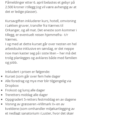
Påmeldinger etter 6. april belastes et gebyr på
2.500 kroner i tillegg (og vil være avhengig av at
det er ledige plasser).
Kursavgiften inkluderer kurs, hotell, omvisning
i Løkken gruver, transfer fra Værnes til
Orkanger, og all mat. Det eneste som kommer i
tillegg, er eventuelt reisen hjemmefra - t/r
Værnes.
I og med at dette kurset går over nesten en hel
arbeidsuke inklusive en søndag, er det neppe
noe man kaster seg på i siste liten – her må det
trolig planlegges og avklares både med familien
og jobb.
Inkludert i prisen er følgende:
Kurset (som går over fem hele dager
Alle foredrag og mye mer blir tilgjengelig via
Dropbox
Frokost og lunsj alle dager
Treretters middag alle dager
Oppgradert 5-retters festmiddag en av dagene
Visning av grøsseren «Villmark II» en av
kveldene (som omhandler miljøkartlegging av
et nedlagt sanatorium i Luster, hvor det skjer