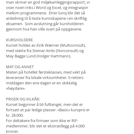
man skriver en god miljøkartleggingsrapport, vi
viser noen triks i Word og Excel, og integrasjon
mellom programmene. Etter lunsj blir det så
anledning til å teste kunnskapene i en skriftlig
eksamen. Som avslutning går kursholderen
gjennom hva han ville svart på oppgavene.
KURSHOLDERE
Kurset holdes av Eirik Wærner (Multiconsult),
med støtte fra Steinar Amlo (Norconsult) og
May Bagge Lund (Holger Hartmann).
MAT OG ANNET
Maten på hotellet førsteklasses, med vekt på
leveranser fra lokale virksomheter. 5-retters
middagen den ene dagen er en skikkelig
«høydare».
PRISER OG VILKÅR:
Kurset begynner å bli fulltenget, men det er
fortsatt et par ledige plasser. «Basic» kurspris er
kr. 28.000.
For deltakere fra firmaer som ikke er RIF-
medlemmer, blir det et ekstratillegg på 4.000
kroner.