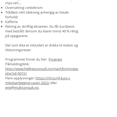
mye rart…
Overnatting i enkeltrom
Trådløst nett (dekning avhengig av lokale
forhold)
Kaffe/te
Retting av skriftlig eksamen. Du får kursbevis
med bestått dersom du klarer minst 40 % riktig
på oppgavene
Det som ikke er inkludert er drikke til maten og
tilslutningsreiser.
Programmet finner du her:
Program
Påmeldingslink:
http://www.hjellnesconsult.no/machform/view.
php?id=50151
Flere opplysninger:
https://rif.no/rif-kurs-i-
miljokartlegging-varen-2022/
eller
erw@multiconsult.no
.