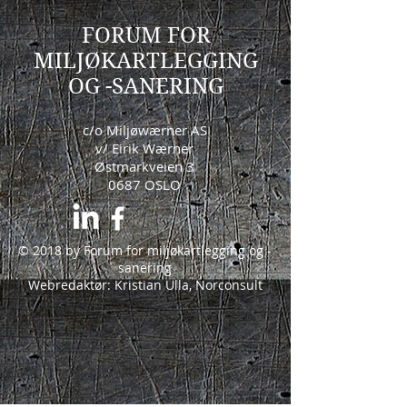
FORUM FOR
MILJØKARTLEGGING
OG -SANERING
c/o Miljøwærner AS
v/ Eirik Wærner
Østmarkveien 3
0687 OSLO
© 2018 by Forum for miljøkartlegging og -
sanering
Webredaktør: Kristian Ulla, Norconsult