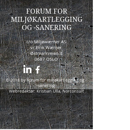
FORUM FOR
MILJØKARTLEGGING
OG -SANERING
c/o Miljøwærner AS
v/ Eirik Wærner
Østmarkveien 3
0687 OSLO
© 2018 by Forum for miljøkartlegging og -
sanering
Webredaktør: Kristian Ulla, Norconsult