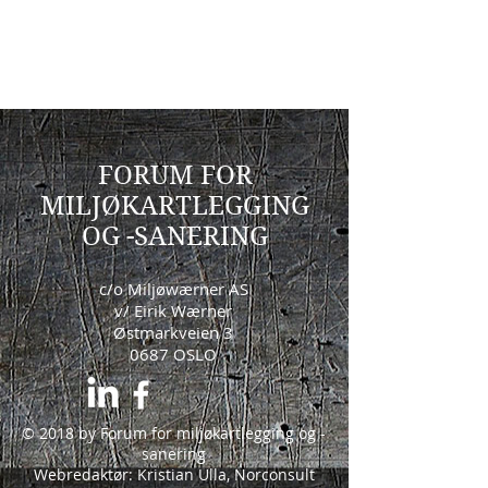
FORUM FOR
MILJØKARTLEGGING
OG -SANERING
c/o Miljøwærner AS
v/ Eirik Wærner
Østmarkveien 3
0687 OSLO
© 2018 by Forum for miljøkartlegging og -
sanering
Webredaktør: Kristian Ulla, Norconsult