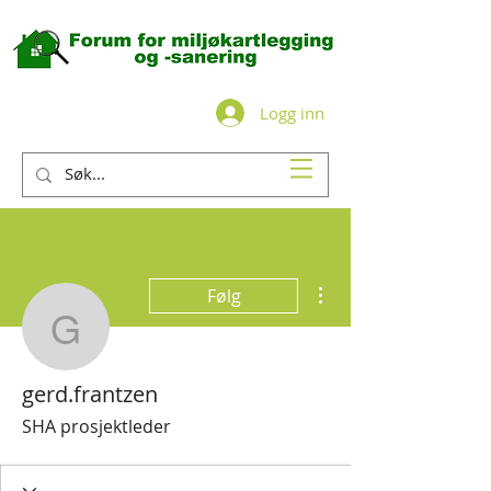
Logg inn
Flere handlinger
Følg
gerd.frantzen
gerd.frantzen
SHA prosjektleder