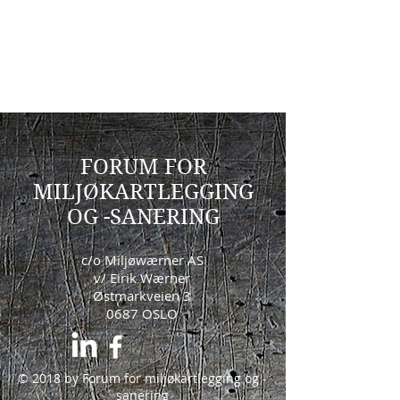
FORUM FOR
MILJØKARTLEGGING
OG -SANERING
c/o Miljøwærner AS
v/ Eirik Wærner
Østmarkveien 3
0687 OSLO
© 2018 by Forum for miljøkartlegging og -
sanering