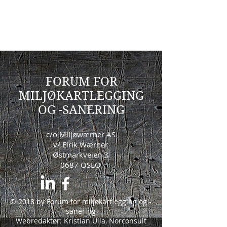
FORUM FOR
MILJØKARTLEGGING
OG -SANERING
c/o Miljøwærner AS
v/ Eirik Wærner
Østmarkveien 3
0687 OSLO
© 2018 by Forum for miljøkartlegging og -
sanering
Webredaktør: Kristian Ulla, Norconsult