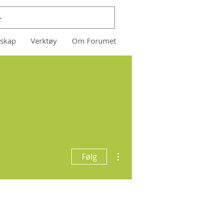
skap
Verktøy
Om Forumet
Flere handlinger
Følg