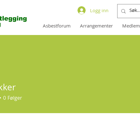
Logg inn
Asbestforum
Arrangementer
Medlem
kker
0
Følger