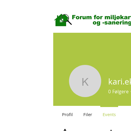
kari.e
kari.ekker
0
Følgere
Profil
Filer
Events