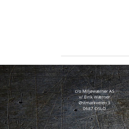
c/o Miljøwærner AS
v/ Eirik Wærner
Østmarkveien 3
0687 OSLO