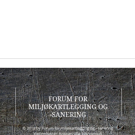
FORUM FOR
MILJØKARTLEGGING OG
-SANERING
© 2018 by Forum for miljøkartlegging og - sanering
Webredaktør: Kristian Ulla, Norconsult