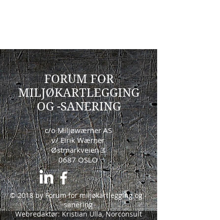
FORUM FOR
MILJØKARTLEGGING
OG -SANERING
c/o Miljøwærner AS
v/ Eirik Wærner
Østmarkveien 3
0687 OSLO
© 2018 by Forum for miljøkartlegging og -
sanering
Webredaktør: Kristian Ulla, Norconsult