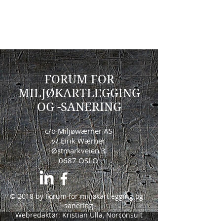
FORUM FOR
MILJØKARTLEGGING
OG -SANERING
c/o Miljøwærner AS
v/ Eirik Wærner
Østmarkveien 3
0687 OSLO
© 2018 by Forum for miljøkartlegging og -
sanering
Webredaktør: Kristian Ulla, Norconsult