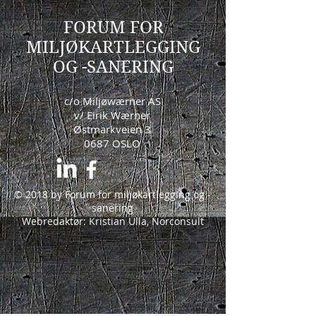
FORUM FOR
MILJØKARTLEGGING
OG -SANERING
c/o Miljøwærner AS
v/ Eirik Wærner
Østmarkveien 3
0687 OSLO
© 2018 by Forum for miljøkartlegging og -
sanering
Webredaktør: Kristian Ulla, Norconsult